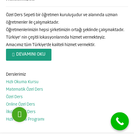
Özel Ders Sepeti bir öğretmen kuruluşudur ve alanında uzman
öğretmenler ile çalışmaktadır.
Öğretmenlerimizin hepsi şirketimizin ortağı şeklinde çalışmaktadır.
Türkiye’ nin çeşitli lokasyonlarında hizmet vermekteyiz.
Amacımız tüm Türkiye’de kaliteli hizmet vermektir.
Özel Ders Sepeti
DEVAMINI OKU
Derslerimiz
Hızlı Okuma Kursu
Cevap Yaz
Matematik Özel Ders
Özel Ders
Online Özel Ders
İlkokul Özel Ders
Hızlı Okuma Programı