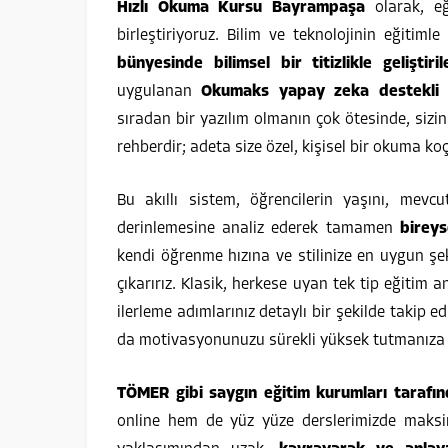
Hızlı Okuma Kursu Bayrampaşa
olarak, eğ
birleştiriyoruz. Bilim ve teknolojinin eğitim
bünyesinde bilimsel bir titizlikle geliştiril
uygulanan
Okumaks yapay zeka destekli s
sıradan bir yazılım olmanın çok ötesinde, sizi
rehberdir; adeta size özel, kişisel bir okuma ko
Bu akıllı sistem, öğrencilerin yaşını, mevc
derinlemesine analiz ederek tamamen
bireys
kendi öğrenme hızına ve stilinize en uygun şek
çıkarırız. Klasik, herkese uyan tek tip eğitim 
ilerleme adımlarınız detaylı bir şekilde takip ed
da motivasyonunuzu sürekli yüksek tutmanıza 
TÖMER gibi saygın eğitim kurumları tarafın
online hem de yüz yüze derslerimizde maksim