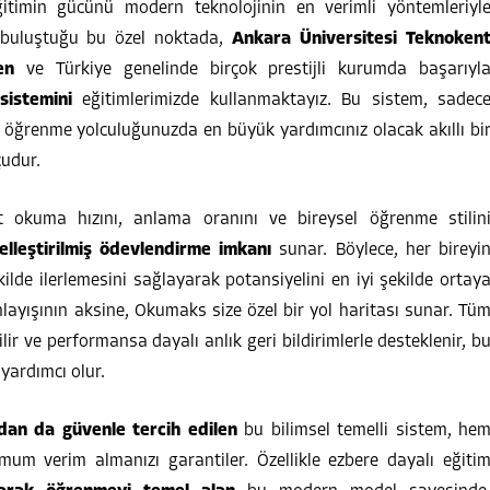
itimin gücünü modern teknolojinin en verimli yöntemleriyl
le buluştuğu bu özel noktada,
Ankara Üniversitesi Teknoken
en
ve Türkiye genelinde birçok prestijli kurumda başarıyl
istemini
eğitimlerimizde kullanmaktayız. Bu sistem, sadec
n öğrenme yolculuğunuzda en büyük yardımcınız olacak akıllı bi
çudur.
ut okuma hızını, anlama oranını ve bireysel öğrenme stilin
elleştirilmiş ödevlendirme imkanı
sunar. Böylece, her bireyi
ilde ilerlemesini sağlayarak potansiyelini en iyi şekilde ortay
anlayışının aksine, Okumaks size özel bir yol haritası sunar. Tü
ilir ve performansa dayalı anlık geri bildirimlerle desteklenir, b
yardımcı olur.
dan da güvenle tercih edilen
bu bilimsel temelli sistem, he
um verim almanızı garantiler. Özellikle ezbere dayalı eğiti