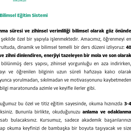
ilimsel Eğitim Sistemi
ma süresi ve zihinsel verimliliği bilimsel olarak göz önünd
kilde özel bir yapıyla işlenmektedir. Amacımız, öğrenmeyi e
ğrultuda, dinamik ve bilimsel temelli bir ders düzeni izliyoruz:
4
e zihni dinlendiren, enerjiyi tazeleyen bir mola ve son olara
bölünmüş ders yapısı, zihinsel yorgunluğu en aza indirirken
yı ve öğrenilen bilginin uzun süreli hafızaya kalıcı olara
 boyunca yorulmadan, sıkılmadan ve motivasyonunu kaybetmede
ilgi maratonunda azimle ve keyifle ilerler gibi.
uğumuz bu özel ve titiz eğitim sayesinde, okuma hızınızda
3-
ksiniz. Bununla birlikte, okuduğunuzu
anlama ve odaklanm
satı bulacaksınız. Kursumuz, sadece akademik başarılarınız
ap okuma keyfinizi de bambaşka bir boyuta taşıyacak ve siz