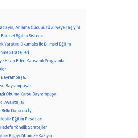
atlayın, Anlama Gücünüzü Zirveye Taşıyın!
ilimsel Eğitim Sistemi
k Yaratın: Okumaks ile Bilimsel Eğitim
enme Stratejileri
eye Hitap Eden Kapsamlı Programlar
kler
su Bayrampaşa:
ursu Bayrampaşa:
n Hızlı Okuma Kursu Bayrampaşa:
cı Avantajlar
 Belki Daha da İyi!
bilir Eğitim Fırsatları
Hedefe Yönelik Stratejiler
nme: Bilgiyi Zihninize Kazıyın