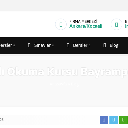
FİRMA MERKEZİ
E
Ankara/Kocaeli
i
ersler
Sınavlar
Dersler
Blog
lı Okuma Kursu Bayram
Anasayfa
»
Blog
23