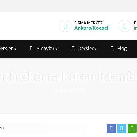
FİRMA MERKEZİ
E
Ankara/Kocaeli
i
ersler
Sınavlar
Dersler
Blog
ızlı Okuma Kursu İstanb
Anasayfa
»
Blog
43