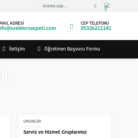
MAIL ADRESİ
CEP TELEFONU
nfo@ozelderssepeti.com
05326211141
İletişim
Öğretmen Başvuru Formu
ul
ÜRÜNLER
Servis ve Hizmet Gruplarımız