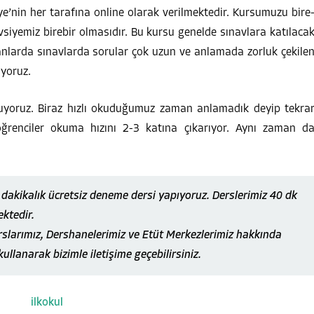
’nin her tarafına online olarak verilmektedir. Kursumuzu bire
avsiyemiz birebir olmasıdır. Bu kursu genelde sınavlara katılaca
anlarda sınavlarda sorular çok uzun ve anlamada zorluk çekile
ıyoruz.
uyoruz. Biraz hızlı okuduğumuz zaman anlamadık deyip tekra
renciler okuma hızını 2-3 katına çıkarıyor. Aynı zaman d
akikalık ücretsiz deneme dersi yapıyoruz. Derslerimiz 40 dk
ektedir.
slarımız, Dershanelerimiz ve Etüt Merkezlerimiz hakkında
kullanarak bizimle iletişime geçebilirsiniz.