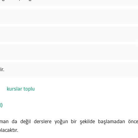
ir.
l)
aman da değil derslere yoğun bir şekilde başlamadan önc
lacaktır.