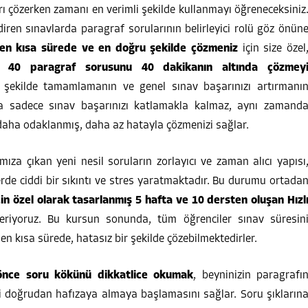
rı çözerken zamanı en verimli şekilde kullanmayı öğreneceksiniz
ndiren sınavlarda paragraf sorularının belirleyici rolü göz önün
en kısa sürede ve en doğru şekilde çözmeniz
için size özel
e 40 paragraf sorusunu 40 dakikanın altında çözmey
r şekilde tamamlamanın ve genel sınav başarınızı artırmanı
uma sadece sınav başarınızı katlamakla kalmaz, aynı zamand
ı daha odaklanmış, daha az hatayla çözmenizi sağlar.
za çıkan yeni nesil soruların zorlayıcı ve zaman alıcı yapısı
erde ciddi bir sıkıntı ve stres yaratmaktadır. Bu durumu ortada
in özel olarak tasarlanmış 5 hafta ve 10 dersten oluşan Hızl
eriyoruz. Bu kursun sonunda, tüm öğrenciler sınav süresin
en kısa sürede, hatasız bir şekilde çözebilmektedirler.
önce soru kökünü dikkatlice okumak
, beyninizin paragrafı
 doğrudan hafızaya almaya başlamasını sağlar. Soru şıkların