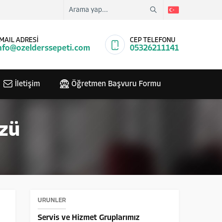
MAIL ADRESİ
CEP TELEFONU
nfo@ozelderssepeti.com
05326211141
İletişim
Öğretmen Başvuru Formu
zü
ÜRÜNLER
Servis ve Hizmet Gruplarımız