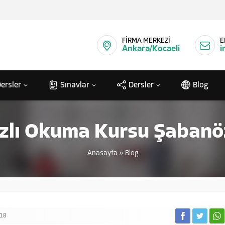
FİRMA MERKEZİ
E
Ankara/Kocaeli
i
ersler
Sınavlar
Dersler
Blog
ızlı Okuma Kursu Şabanö
Anasayfa
»
Blog
18