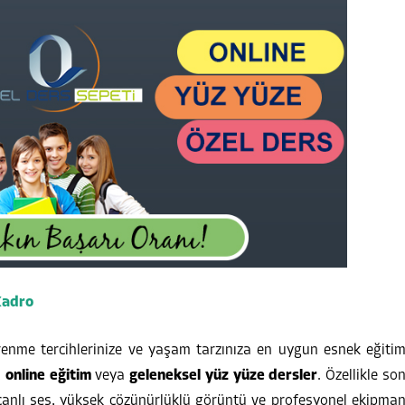
Kadro
nme tercihlerinize ve yaşam tarzınıza en uygun esnek eğiti
,
online eğitim
veya
geleneksel yüz yüze dersler
. Özellikle so
 canlı ses, yüksek çözünürlüklü görüntü ve profesyonel ekipma