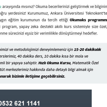
u
arayışında mısınız? Okuma becerilerinizi geliştirmek ve bilgini
 doğru yerdesiniz! Kurumumuz, Ankara Üniversitesi Teknokent’t
saygın eğitim kurumunun da tercih ettiği
Okumaks programın
i program, yapay zeka destekli akıllı kurs sistemiyle size özel
nme sürecinizi eşsiz bir verimlilikle dönüştürmeyi hedefler.
imizi ve metodolojimizi deneyimlemeniz için
15-20 dakikalık
erslerimiz, 40 dakika ders, 10 dakika kısa bir mola ve
mli bir yapıya sahiptir.
Hızlı Okuma Kursu
, Matematik Özel
etüt merkezlerimiz hakkında daha detaylı bilgi almak için
arak bizimle iletişime geçebilirsiniz.