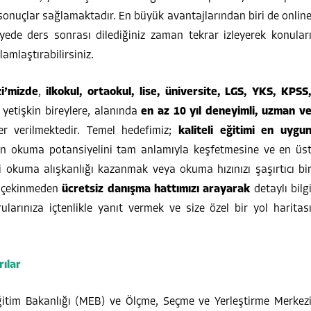
 sonuçlar sağlamaktadır. En büyük avantajlarından biri de onlin
ayede ders sonrası dilediğiniz zaman tekrar izleyerek konular
ğlamlaştırabilirsiniz.
i’mizde
,
ilkokul, ortaokul, lise, üniversite, LGS, YKS, KPSS
yetişkin bireylere, alanında
en az 10 yıl deneyimli, uzman v
r verilmektedir. Temel hedefimiz;
kaliteli eğitimi en uygu
in okuma potansiyelini tam anlamıyla keşfetmesine ve en üs
i okuma alışkanlığı kazanmak veya okuma hızınızı şaşırtıcı bi
ç çekinmeden
ücretsiz danışma hattımızı arayarak
detaylı bilg
ularınıza içtenlikle yanıt vermek ve size özel bir yol haritas
rılar
Eğitim Bakanlığı (MEB) ve Ölçme, Seçme ve Yerleştirme Merkez