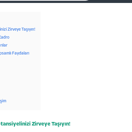
izi Zirveye Taşıyın!
Kadro
rılar
apsamlı Faydaları
işim
ansiyelinizi Zirveye Taşıyın!