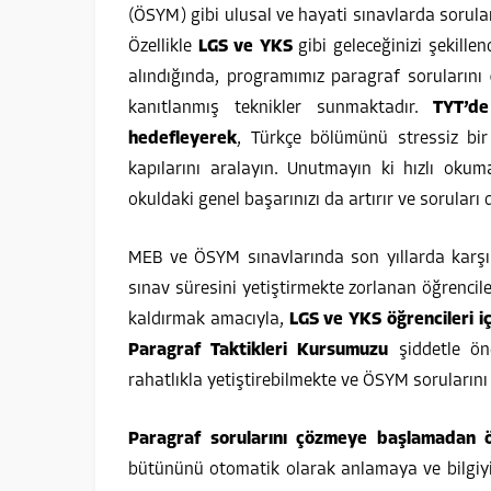
(ÖSYM) gibi ulusal ve hayati sınavlarda sorula
Özellikle
LGS ve YKS
gibi geleceğinizi şekille
alındığında, programımız paragraf sorularını
kanıtlanmış teknikler sunmaktadır.
TYT’d
hedefleyerek
, Türkçe bölümünü stressiz bi
kapılarını aralayın. Unutmayın ki hızlı ok
okuldaki genel başarınızı da artırır ve sorular
MEB ve ÖSYM sınavlarında son yıllarda karşımı
sınav süresini yetiştirmekte zorlanan öğrencil
kaldırmak amacıyla,
LGS ve YKS öğrencileri iç
Paragraf Taktikleri Kursumuzu
şiddetle ön
rahatlıkla yetiştirebilmekte ve ÖSYM sorularını 
Paragraf sorularını çözmeye başlamadan 
bütününü otomatik olarak anlamaya ve bilgiyi