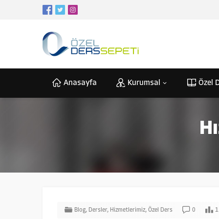
Anasayfa
Kurumsal
Özel D
H
Blog
,
Dersler
,
Hizmetlerimiz
,
Özel Ders
0
1