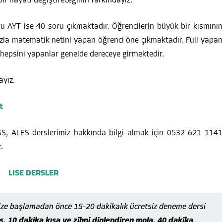
bir hayatı değiştireceğinin farkındayız.
AYT ise 40 soru çıkmaktadır. Öğrencilerin büyük bir kısmını
fazla matematik netini yapan öğrenci öne çıkmaktadır. Full yapa
hepsini yapanlar genelde dereceye girmektedir.
ayız.
t
PSS, ALES derslerimiz hakkında bilgi almak için 0532 621 114
.
ize başlamadan önce 15-20 dakikalık ücretsiz deneme dersi
, 10 dakika kısa ve zihni dinlendiren mola, 40 dakika