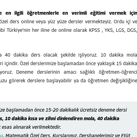
 en ilgili öğretmenlerle en verimli eğitimi vermek içi
 özel ders online veya yüz yüze dersler vermekteyiz. Ordu içi v
ibi Türkiye’nin her iline de online olarak KPSS , YKS, LGS, DGS
a 40 dakika ders olacak şekilde işliyoruz. 10 dakika mol
 içindir. Özel derslerimize başlamadan önce yaklaşık 15 dakik
ıyoruz. Deneme derslerinin amacı sağlıklı öğretmen-öğrenc
zu görerek derslere başlayabilir ya da öğretmen değişikliğin
ize başlamadan önce 15-20 dakikalık ücretsiz deneme dersi
, 10 dakika kısa ve zihni dinlendiren mola, 40 dakika
k esas alınarak verilmektedir.
su
, Matematik Özel Ders, Kurslarımız, Dershanelerimiz ve Etüt