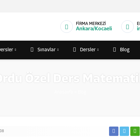
FİRMA MERKEZİ
E
Ankara/Kocaeli
i
ersler
Sınavlar
Dersler
Blog
Ordu Özel Ders Matemati
Anasayfa
»
Blog
08