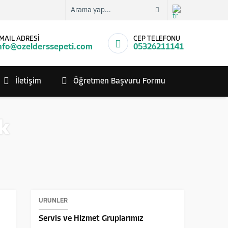
MAIL ADRESİ
CEP TELEFONU
nfo@ozelderssepeti.com
05326211141
İletişim
Öğretmen Başvuru Formu
k
ÜRÜNLER
Servis ve Hizmet Gruplarımız