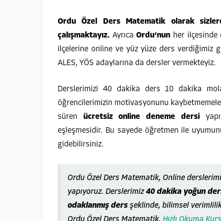
Ordu Özel Ders Matematik olarak sizlere
çalışmaktayız.
Ayrıca
Ordu
‘nun
her ilçesinde
ilçelerine online ve yüz yüze ders verdiğimiz g
ALES, YÖS adaylarına da dersler vermekteyiz.
Derslerimizi 40 dakika ders 10 dakika mol
öğrencilerimizin motivasyonunu kaybetmemeleri
süren
ücretsiz online deneme dersi
yap
eşleşmesidir. Bu sayede öğretmen ile uyumunu
gidebilirsiniz.
Ordu Özel Ders Matematik, Online derslerim
yapıyoruz. Derslerimiz
40 dakika yoğun ders
odaklanmış ders
şeklinde, bilimsel verimlili
Ordu Özel Ders Matematik,
Hızlı Okuma Kur