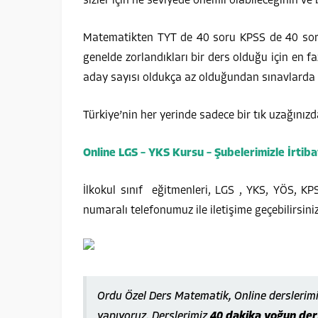
sizler için ne seviyede önemli olabileceğinin ve 
Matematikten TYT de 40 soru KPSS de 40 soru 
genelde zorlandıkları bir ders olduğu için en 
aday sayısı oldukça az olduğundan sınavlarda 
Türkiye’nin her yerinde sadece bir tık uzağınızd
Online LGS – YKS Kursu – Şubelerimizle İrtiba
İlkokul sınıf eğitmenleri, LGS , YKS, YÖS, K
numaralı telefonumuz ile iletişime geçebilirsiniz
Ordu Özel Ders Matematik, Online derslerim
yapıyoruz. Derslerimiz
40 dakika yoğun ders