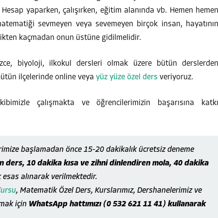
z. Hesap yaparken, çalışırken, eğitim alanında vb. Hemen heme
matematiği sevmeyen veya sevemeyen birçok insan, hayatını
tikten kaçmadan onun üstüne gidilmelidir.
lizce, biyoloji, ilkokul dersleri olmak üzere bütün derslerde
ütün ilçelerinde online veya
yüz yüze özel ders
veriyoruz.
bimizle çalışmakta ve öğrencilerimizin başarısına katk
rimize başlamadan önce 15-20 dakikalık ücretsiz deneme
 ders, 10 dakika kısa ve zihni dinlendiren mola, 40 dakika
k esas alınarak verilmektedir.
Kursu
, Matematik Özel Ders, Kurslarımız, Dershanelerimiz ve
lmak için
WhatsApp hattımızı (0 532 621 11 41) kullanarak