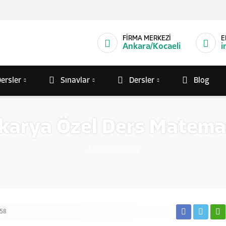
FİRMA MERKEZİ
E
Ankara/Kocaeli
i
ersler
Sınavlar
Dersler
Blog
karya Özel Ders Matema
Anasayfa
»
Blog
58