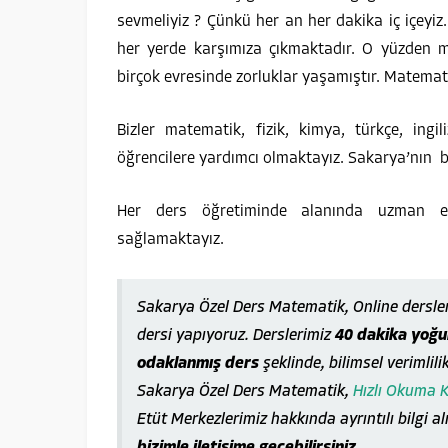
sevmeliyiz ? Çünkü her an her dakika iç içeyi
her yerde karşımıza çıkmaktadır. O yüzden 
birçok evresinde zorluklar yaşamıştır. Matema
Bizler matematik, fizik, kimya, türkçe, ingi
öğrencilere yardımcı olmaktayız. Sakarya’nın b
Her ders öğretiminde alanında uzman eki
sağlamaktayız.
Sakarya Özel Ders Matematik, Online dersle
dersi yapıyoruz. Derslerimiz
40 dakika yoğun
odaklanmış ders
şeklinde, bilimsel verimlili
Sakarya Özel Ders Matematik,
Hızlı Okuma 
Etüt Merkezlerimiz hakkında ayrıntılı bilgi a
bizimle iletişime geçebilirsiniz.