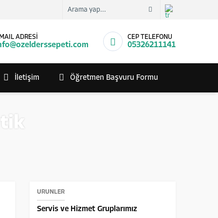
MAIL ADRESİ
CEP TELEFONU
nfo@ozelderssepeti.com
05326211141
İletişim
Öğretmen Başvuru Formu
tik
ÜRÜNLER
Servis ve Hizmet Gruplarımız