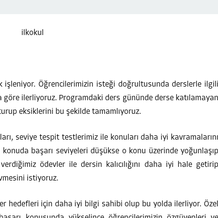
 işleniyor. Öğrencilerimizin isteği doğrultusunda derslerle ilgil
na göre ilerliyoruz. Programdaki ders gününde derse katılamaya
şturup eksiklerini bu şekilde tamamlıyoruz.
arı, seviye tespit testlerimiz ile konuları daha iyi kavramaların
gi konuda başarı seviyeleri düşükse o konu üzerinde yoğunlaşı
erdiğimiz ödevler ile dersin kalıcılığını daha iyi hale getiri
vmesini istiyoruz.
 hedefleri için daha iyi bilgi sahibi olup bu yolda ilerliyor. Öze
 başarı konusunda yükselince öğrencilerimizin özgüvenleri v