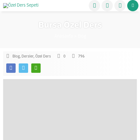
Bursa Özel Ders
Anasayfa
»
Blog
Blog
,
Dersler
,
Özel Ders
0
796