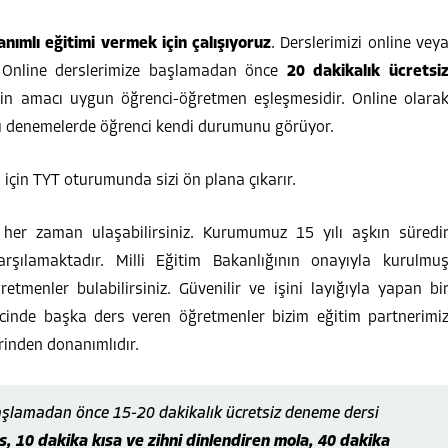
nımlı eğitimi vermek için çalışıyoruz
. Derslerimizi online vey
z. Online derslerimize başlamadan önce
20 dakikalık ücretsi
in amacı uygun öğrenci-öğretmen eşleşmesidir. Online olara
u denemelerde öğrenci kendi durumunu görüyor.
S için TYT oturumunda sizi ön plana çıkarır.
 her zaman ulaşabilirsiniz. Kurumumuz 15 yılı aşkın süredi
arşılamaktadır. Milli Eğitim Bakanlığının onayıyla kurulmu
enler bulabilirsiniz. Güvenilir ve işini layığıyla yapan bi
cinde başka ders veren öğretmenler bizim eğitim partnerimi
rinden donanımlıdır.
başlamadan önce 15-20 dakikalık ücretsiz deneme dersi
, 10 dakika kısa ve zihni dinlendiren mola, 40 dakika