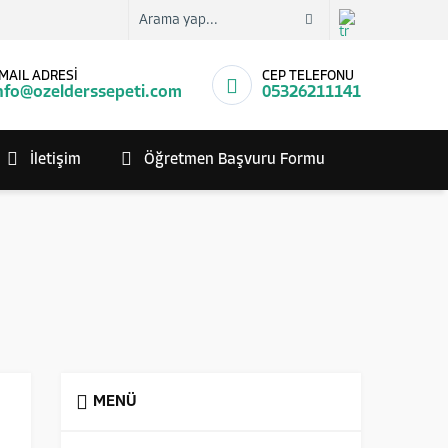
MAIL ADRESİ
CEP TELEFONU
nfo@ozelderssepeti.com
05326211141
İletişim
Öğretmen Başvuru Formu
MENÜ