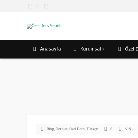
Anasayfa
Kurumsal
Özel D
Blog
,
Dersler
,
Özel Ders
,
Türkçe
0
619