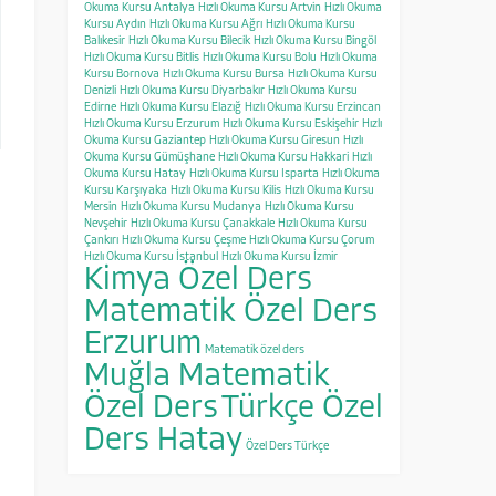
Okuma Kursu Antalya
Hızlı Okuma Kursu Artvin
Hızlı Okuma
Kursu Aydın
Hızlı Okuma Kursu Ağrı
Hızlı Okuma Kursu
Balıkesir
Hızlı Okuma Kursu Bilecik
Hızlı Okuma Kursu Bingöl
Hızlı Okuma Kursu Bitlis
Hızlı Okuma Kursu Bolu
Hızlı Okuma
Kursu Bornova
Hızlı Okuma Kursu Bursa
Hızlı Okuma Kursu
Denizli
Hızlı Okuma Kursu Diyarbakır
Hızlı Okuma Kursu
Edirne
Hızlı Okuma Kursu Elazığ
Hızlı Okuma Kursu Erzincan
Hızlı Okuma Kursu Erzurum
Hızlı Okuma Kursu Eskişehir
Hızlı
Okuma Kursu Gaziantep
Hızlı Okuma Kursu Giresun
Hızlı
Okuma Kursu Gümüşhane
Hızlı Okuma Kursu Hakkari
Hızlı
Okuma Kursu Hatay
Hızlı Okuma Kursu Isparta
Hızlı Okuma
Kursu Karşıyaka
Hızlı Okuma Kursu Kilis
Hızlı Okuma Kursu
Mersin
Hızlı Okuma Kursu Mudanya
Hızlı Okuma Kursu
Nevşehir
Hızlı Okuma Kursu Çanakkale
Hızlı Okuma Kursu
Çankırı
Hızlı Okuma Kursu Çeşme
Hızlı Okuma Kursu Çorum
Hızlı Okuma Kursu İstanbul
Hızlı Okuma Kursu İzmir
Kimya Özel Ders
Matematik Özel Ders
Erzurum
Matematik özel ders
Muğla Matematik
Özel Ders
Türkçe Özel
Ders Hatay
Özel Ders Türkçe