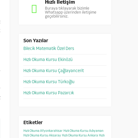
Hızlı İletişim
Buraya tıklayarak bizimle
Whatsapp üzerinden iletişime
a
geçebilirsiniz.
z
k
Son Yazılar
Bilecik Matematik Özel Ders
Hızlı Okuma Kursu Ekinözü
Hızlı Okuma Kursu Çağlayancerit
r
ş
Hızlı Okuma Kursu Türkoğlu
r
Hızlı Okuma Kursu Pazarcık
z
Etiketler
Hızlı Okuma Afyonkarahisar
Hızlı Okuma Kursu Adıyaman
Hızlı Okuma Kursu Aksaray
Hızlı Okuma Kursu Ankara
Hızlı