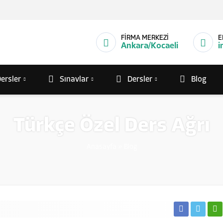
FİRMA MERKEZİ
E
Ankara/Kocaeli
i
ersler
Sınavlar
Dersler
Blog
Türkçe Özel Ders Ağrı
Anasayfa
»
Blog