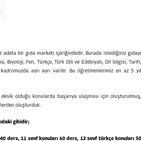
t
deta bir gıda marketi içeriğindedir. Burada istediğiniz gıday
, Biyoloji, Fen, Türkçe, Türk Dili ve Edebiyatı, Dil bilgisi, Tarih
de kadromuzda ayrı ayrı vardır. Bu öğretmenlerimiz en az 5 yı
in eksik olduğu konularda başarıya ulaşması için oluşturulmuş
nlerden oluşturduk.
ıdaki gibidir;
 40 ders, 11 sınıf konuları 60 ders, 12 sınıf türkçe konuları 5