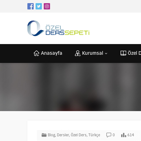
Anasayfa
Kurumsal
Özel D
Blog
,
Dersler
,
Özel Ders
,
Türkçe
0
614