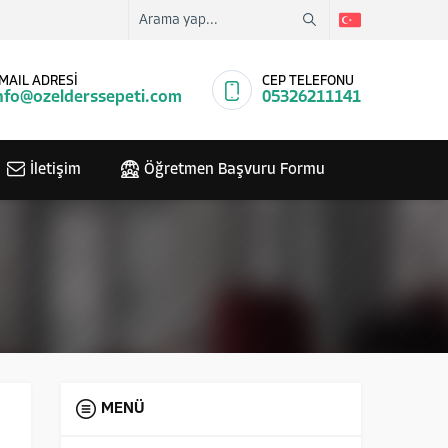
MAIL ADRESİ
CEP TELEFONU
nfo@ozelderssepeti.com
05326211141
İletişim
Öğretmen Başvuru Formu
MENÜ