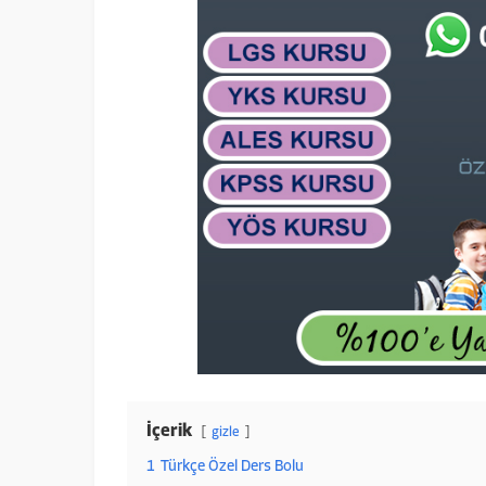
İçerik
gizle
1
Türkçe Özel Ders Bolu