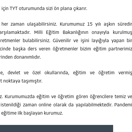
S için TYT oturumunda sizi ön plana çıkarır.
 her zaman ulaşabilirsiniz. Kurumumuz 15 yılı aşkın süredi
arşılamaktadır. Milli Eğitim Bakanlığının onayıyla kurulmu
enler bulabilirsiniz. Güvenilir ve işini layığıyla yapan bi
cinde başka ders veren öğretmenler bizim eğitim partnerimi
rinden donanımlıdır.
nde, devlet ve özel okullarında, eğitim ve öğretim vermi
 noktaya taşımıştır.
yiz. Kurumumuzda eğitim ve öğretim gören öğrencilere temiz v
 istenildiği zaman online olarak da yapılabilmektedir. Pandem
n eğitime ilk başlayan kurumuz.