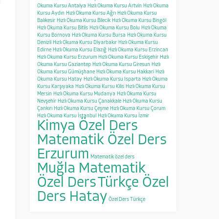
Okuma Kursu Antalya
Hızlı Okuma Kursu Artvin
Hızlı Okuma
Kursu Aydın
Hızlı Okuma Kursu Ağrı
Hızlı Okuma Kursu
Balıkesir
Hızlı Okuma Kursu Bilecik
Hızlı Okuma Kursu Bingöl
Hızlı Okuma Kursu Bitlis
Hızlı Okuma Kursu Bolu
Hızlı Okuma
Kursu Bornova
Hızlı Okuma Kursu Bursa
Hızlı Okuma Kursu
Denizli
Hızlı Okuma Kursu Diyarbakır
Hızlı Okuma Kursu
Edirne
Hızlı Okuma Kursu Elazığ
Hızlı Okuma Kursu Erzincan
Hızlı Okuma Kursu Erzurum
Hızlı Okuma Kursu Eskişehir
Hızlı
Okuma Kursu Gaziantep
Hızlı Okuma Kursu Giresun
Hızlı
Okuma Kursu Gümüşhane
Hızlı Okuma Kursu Hakkari
Hızlı
Okuma Kursu Hatay
Hızlı Okuma Kursu Isparta
Hızlı Okuma
Kursu Karşıyaka
Hızlı Okuma Kursu Kilis
Hızlı Okuma Kursu
Mersin
Hızlı Okuma Kursu Mudanya
Hızlı Okuma Kursu
Nevşehir
Hızlı Okuma Kursu Çanakkale
Hızlı Okuma Kursu
Çankırı
Hızlı Okuma Kursu Çeşme
Hızlı Okuma Kursu Çorum
Hızlı Okuma Kursu İstanbul
Hızlı Okuma Kursu İzmir
Kimya Özel Ders
Matematik Özel Ders
Erzurum
Matematik özel ders
Muğla Matematik
Özel Ders
Türkçe Özel
Ders Hatay
Özel Ders Türkçe