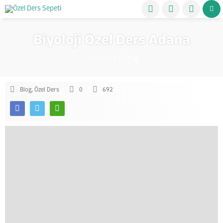
Biyoloji Özel Ders Adana
Anasayfa
»
Blog
Blog
,
Özel Ders
0
692